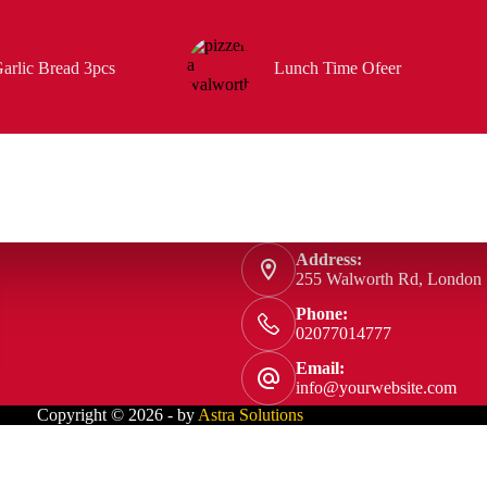
arlic Bread 3pcs
Lunch Time Ofeer
Address:
255 Walworth Rd, London
Phone:
02077014777
Email:
info@yourwebsite.com
Copyright © 2026 - by
Astra Solutions