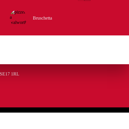
Bruschetta
 SE17 1RL