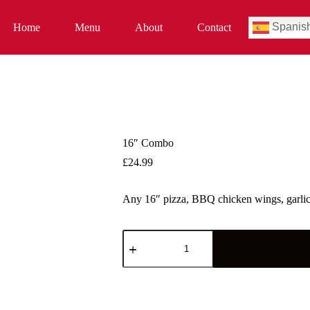
Spanis
Home
Menu
About
Contact
16″ Combo
£
24.99
Any 16″ pizza, BBQ chicken wings, garlic 
16"
Combo
cantidad