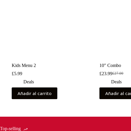
Kids Menu 2
10″ Combo
£
5.99
£
23.99
£
27.00
El
El
precio
precio
Deals
Deals
original
actual
era:
es:
Añadir al carrito
Añadir al ca
£27.00.
£23.99.
Top-selling