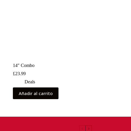
14″ Combo
£
23.99
Deals
Añadir al carrito