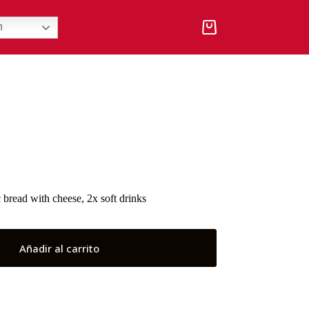
h
Carro
de
compra
bread with cheese, 2x soft drinks
Añadir al carrito