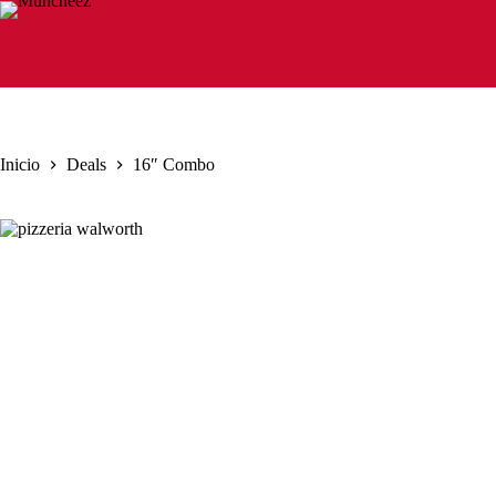
Saltar
al
contenido
Inicio
Deals
16″ Combo