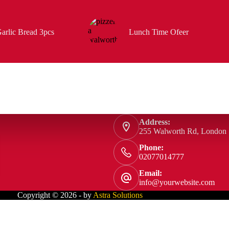
arlic Bread 3pcs
Lunch Time Ofeer
Address:
255 Walworth Rd, London
Phone:
02077014777
Email:
info@yourwebsite.com
Copyright © 2026 - by
Astra Solutions