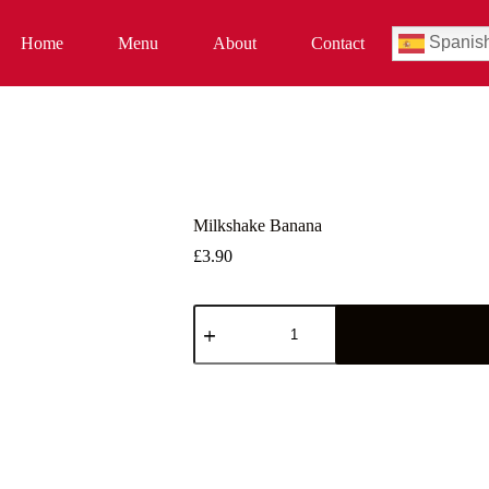
Spanis
Home
Menu
About
Contact
Milkshake Banana
£
3.90
Milkshake
Banana
cantidad