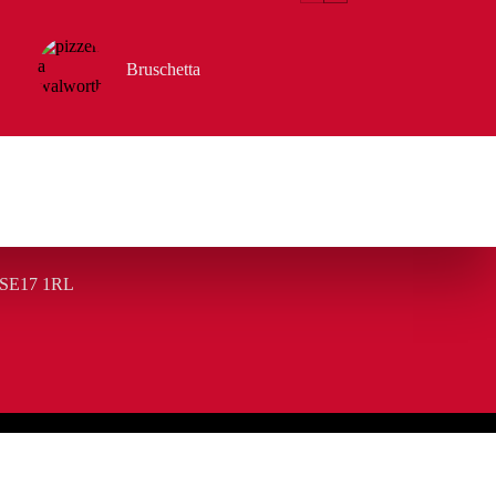
Bruschetta
 SE17 1RL