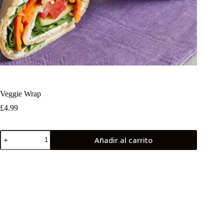
Veggie Wrap
£
4.99
Veggie
Añadir al carrito
Wrap
cantidad