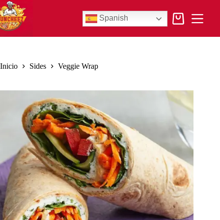
Saltar
al
Spanish
contenido
Carro
de
compra
Inicio
Sides
Veggie Wrap